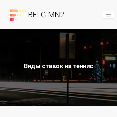
Перейти
к
содержимому
belgimn2.
Виды ставок на теннис