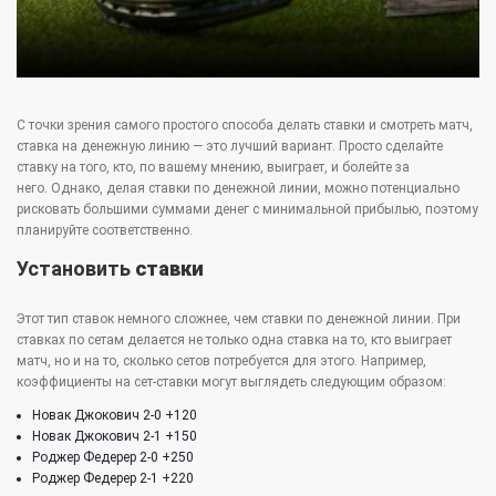
С точки зрения самого простого способа делать ставки и смотреть матч,
ставка на денежную линию — это лучший вариант. Просто сделайте
ставку на того, кто, по вашему мнению, выиграет, и болейте за
него. Однако, делая ставки по денежной линии, можно потенциально
рисковать большими суммами денег с минимальной прибылью, поэтому
планируйте соответственно.
Установить
ставки
Этот тип ставок немного сложнее, чем ставки по денежной линии. При
ставках по сетам делается не только одна ставка на то, кто выиграет
матч, но и на то, сколько сетов потребуется для этого. Например,
коэффициенты на сет-ставки могут выглядеть следующим образом:
Новак Джокович 2-0 +120
Новак Джокович 2-1 +150
Роджер Федерер 2-0 +250
Роджер Федерер 2-1 +220