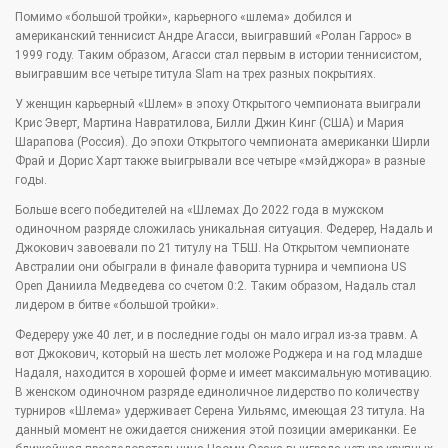
Помимо «большой тройки», карьерного «шлема» добился и
американский теннисист Андре Агасси, выигравший «Ролан Гаррос» в
1999 году. Таким образом, Агасси стал первым в истории теннисистом,
выигравшим все четыре титула Slam на трех разных покрытиях.
У женщин карьерный «Шлем» в эпоху Открытого чемпионата выиграли
Крис Эверт, Мартина Навратилова, Билли Джин Кинг (США) и Мария
Шарапова (Россия). До эпохи Открытого чемпионата американки Ширли
Фрай и Дорис Харт также выигрывали все четыре «мэйджора» в разные
годы.
Больше всего победителей на «Шлемах До 2022 года в мужском
одиночном разряде сложилась уникальная ситуация. Федерер, Надаль и
Джокович завоевали по 21 титулу на ТБШ. На Открытом чемпионате
Австралии они обыграли в финале фаворита турнира и чемпиона US
Open Даниила Медведева со счетом 0:2. Таким образом, Надаль стал
лидером в битве «большой тройки».
Федереру уже 40 лет, и в последние годы он мало играл из-за травм. А
вот Джокович, который на шесть лет моложе Роджера и на год младше
Надаля, находится в хорошей форме и имеет максимальную мотивацию.
В женском одиночном разряде единоличное лидерство по количеству
турниров «Шлема» удерживает Серена Уильямс, имеющая 23 титула. На
данный момент не ожидается снижения этой позиции американки. Ее