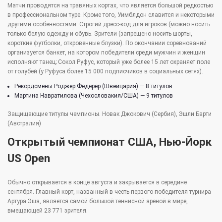
Матчи проводятся на травяных кортах, что является большой редкостью
в профессиональном туре. Кроме того, Уимблдон славится и некоторыми
другими особенностями: Строгий дресс-код для игроков (можно носить
только белую одежду и обувь. Зрители (запрещено носить шорты,
короткие футболки, откровенные блузки). По окончании соревнований
организуется банкет, на котором победители среди мужчин и женщин
исполняют танец; Сокол Руфус, который уже более 15 лет охраняет поле
от голубей (у Руфуса более 15 000 подписчиков в социальных сетях).
Рекордсмены Роджер Федерер (Швейцария) — 8 титулов
Мартина Навратилова (Чехословакия/США) — 9 титулов
Защищающие титулы чемпионы. Новак Джокович (Сербия), Эшли Барти
(Австралия)
Открытый чемпионат США, Нью-Йорк
US Open
Обычно открывается в конце августа и закрывается в середине
сентября. Главный корт, названный в честь первого победителя турнира
Артура Эша, является самой большой теннисной ареной в мире,
вмещающей 23 771 зрителя.