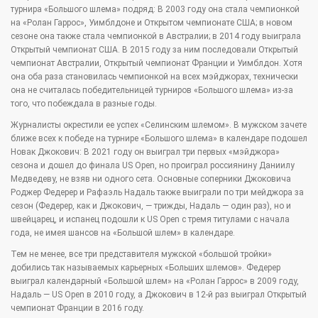
турнира «Большого шлема» подряд: В 2003 году она стала чемпионкой
на «Ролан Гаррос», Уимблдоне и Открытом чемпионате США; в новом
сезоне она также стала чемпионкой в Австралии; в 2014 году выиграла
Открытый чемпионат США. В 2015 году за ним последовали Открытый
чемпионат Австралии, Открытый чемпионат Франции и Уимблдон. Хотя
она оба раза становилась чемпионкой на всех мэйджорах, технически
она не считалась победительницей турниров «Большого шлема» из-за
того, что побеждала в разные годы.
Журналисты окрестили ее успех «Селинским шлемом». В мужском зачете
ближе всех к победе на турнире «Большого шлема» в календаре подошел
Новак Джокович: В 2021 году он выиграл три первых «мэйджора»
сезона и дошел до финала US Open, но проиграл россиянину Даниилу
Медведеву, не взяв ни одного сета. Основные соперники Джоковича
Роджер Федерер и Рафаэль Надаль также выиграли по три мейджора за
сезон (Федерер, как и Джокович, — трижды, Надаль — один раз), но и
швейцарец, и испанец подошли к US Open с тремя титулами с начала
года, не имея шансов на «Большой шлем» в календаре.
Тем не менее, все три представителя мужской «большой тройки»
добились так называемых карьерных «Больших шлемов». Федерер
выиграл календарный «Большой шлем» на «Ролан Гаррос» в 2009 году,
Надаль — US Open в 2010 году, а Джокович в 12-й раз выиграл Открытый
чемпионат Франции в 2016 году.