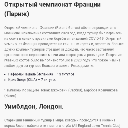
Открытый чемпионат Франции
(Париж)
Открытый чемпионат Франции (Roland Garros) обычно проводится в
мае-июне. Исключение составляет 2020 год, когда турнир был перенесен
на осень в связи с правилами борьбы с пандемией COVID-19. Открытый
чемпионат Франции проводится на глиняных кортах и, вероятно, больше
других крупных турниров страдает от дождей, что часто заставляет
организаторов переносить матчи или сокращать игровые дни. Покрытие
главных кортов было выполнено только в 2020 году, что позже, чем на
любом другом турнире Большого шлема. Рекордсмены.
Рафаэль Надаль (Испания) — 13 титулов
Крис Эверт (США) — 7 титулов
Чемпионы по защите Новак Джокович (Сербия), Барбора Крейчикова
(Чехия)
Уимблдон, Лондон.
Старейший теннисный турнир в мире, который проводится в июле на
кортах Всеанглийского теннисного клуба (All England Lawn Tennis Club).