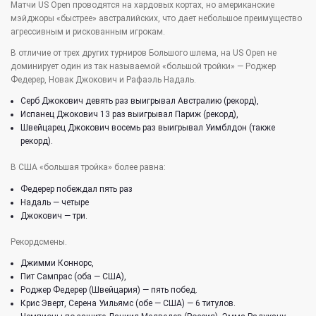
Матчи US Open проводятся на хардовых кортах, но американские
мэйджоры «быстрее» австралийских, что дает небольшое преимущество
агрессивным и рискованным игрокам.
В отличие от трех других турниров Большого шлема, на US Open не
доминирует один из так называемой «большой тройки» — Роджер
Федерер, Новак Джокович и Рафаэль Надаль.
Серб Джокович девять раз выигрывал Австралию (рекорд),
Испанец Джокович 13 раз выигрывал Париж (рекорд),
Швейцарец Джокович восемь раз выигрывал Уимблдон (также
рекорд).
В США «большая тройка» более равна:
Федерер побеждал пять раз
Надаль — четыре
Джокович — три.
Рекордсмены.
Джимми Коннорс,
Пит Сампрас (оба — США),
Роджер Федерер (Швейцария) — пять побед.
Крис Эверт, Серена Уильямс (обе — США) — 6 титулов.