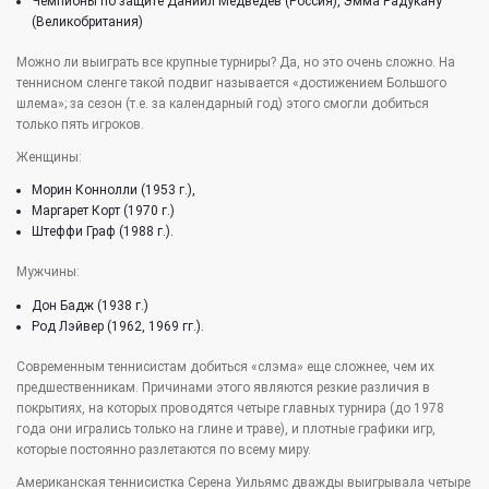
Чемпионы по защите Даниил Медведев (Россия), Эмма Радукану
(Великобритания)
Можно ли выиграть все крупные турниры? Да, но это очень сложно. На
теннисном сленге такой подвиг называется «достижением Большого
шлема»; за сезон (т.е. за календарный год) этого смогли добиться
только пять игроков.
Женщины:
Морин Коннолли (1953 г.),
Маргарет Корт (1970 г.)
Штеффи Граф (1988 г.).
Мужчины:
Дон Бадж (1938 г.)
Род Лэйвер (1962, 1969 гг.).
Современным теннисистам добиться «слэма» еще сложнее, чем их
предшественникам. Причинами этого являются резкие различия в
покрытиях, на которых проводятся четыре главных турнира (до 1978
года они игрались только на глине и траве), и плотные графики игр,
которые постоянно разлетаются по всему миру.
Американская теннисистка Серена Уильямс дважды выигрывала четыре